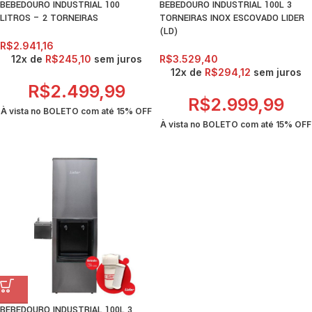
BEBEDOURO INDUSTRIAL 100
BEBEDOURO INDUSTRIAL 100L 3
LITROS – 2 TORNEIRAS
TORNEIRAS INOX ESCOVADO LIDER
(LD)
R$
2.941,16
12x de
R$
245,10
sem juros
R$
3.529,40
12x de
R$
294,12
sem juros
R$
2.499,99
R$
2.999,99
À vista no BOLETO com até
15% OFF
À vista no BOLETO com até
15% OFF
BEBEDOURO INDUSTRIAL 100L 3