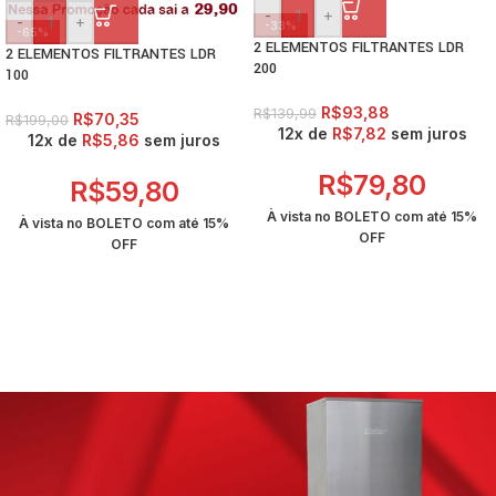
-
+
-
+
-33%
-65%
2 ELEMENTOS FILTRANTES LDR
2 ELEMENTOS FILTRANTES LDR
200
100
R$
93,88
R$
139,99
R$
70,35
R$
199,00
12x de
R$
7,82
sem juros
12x de
R$
5,86
sem juros
R$
79,80
R$
59,80
À vista no BOLETO com até
15%
À vista no BOLETO com até
15%
OFF
OFF