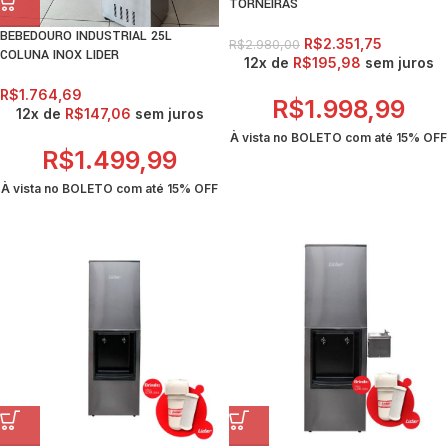
TORNEIRAS
BEBEDOURO INDUSTRIAL 25L
R$
2.351,75
R$
2.980,00
COLUNA INOX LIDER
12x de
R$
195,98
sem juros
R$
1.764,69
R$
1.998,99
12x de
R$
147,06
sem juros
À vista no BOLETO com até
15% OFF
R$
1.499,99
À vista no BOLETO com até
15% OFF