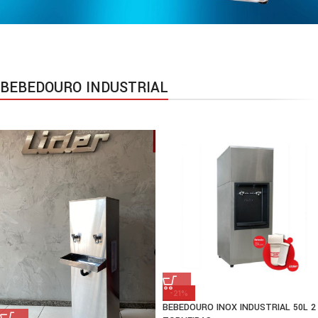
PURIFICADOR RESIDENCIAL
Purificador Mimo
BEBEDOURO INDUSTRIAL
30
Refrigeração de 30 copos
de 200ml por hora
Compre Agora
-21%
BEBEDOURO INOX INDUSTRIAL 50L 2