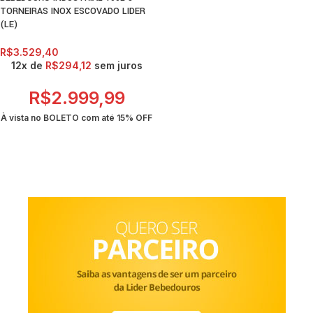
TORNEIRAS INOX ESCOVADO LIDER
(LE)
R$
3.529,40
12x de
R$
294,12
sem juros
R$
2.999,99
À vista no BOLETO com até
15% OFF