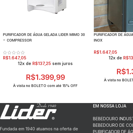
Para transporte considere as dimensões da sua embalagem, as quais s
Dentro da embalagem você encontrar·, além do aparelho, 1m de man
com a rede hidráulica; e 2 buchas S8 com respectivos parafusos, e
PURIFICADOR DE ÁGUA GELADA LIDER MIMO 30
PURIFICADOR DE ÁGUA
– COMPRESSOR
INOX
R$
1.647,05
R$
1.647,05
12x de
R$
1
12x de
R$
137,25
sem juros
R$
1
R$
1.399,99
À vista no BOL
À vista no BOLETO com até
15% OFF
EM NOSSA LOJA
BEBEDOURO INDUS
BEBEDOURO DE CO
Fundada em 1940 atuamos na oferta de
PURIFICADOR DE Á