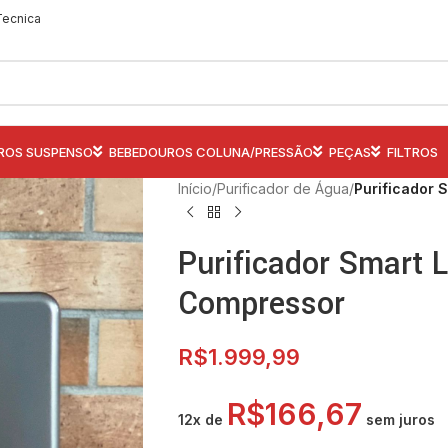
Tecnica
ROS SUSPENSO
BEBEDOUROS COLUNA/PRESSÃO
PEÇAS
FILTROS
Início
/
Purificador de Água
/
Purificador 
Purificador Smart L
Compressor
R$
1.999,99
R$
166,67
12x de
sem juros