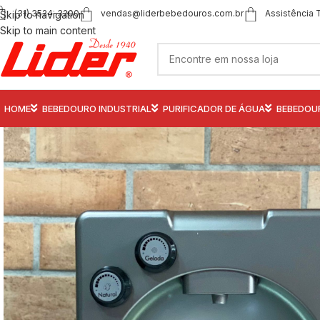
(31) 3524-3200
vendas@liderbebedouros.com.br
Assistência 
Skip to navigation
Skip to main content
HOME
BEBEDOURO INDUSTRIAL
PURIFICADOR DE ÁGUA
BEBEDOU