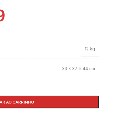
9
12 kg
33 × 37 × 44 cm
AR AO CARRINHO