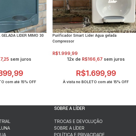
ão, em centímetros: alt.37; larg.32; prof.39;
gueira de polietileno atóxica, já conectada ao aparelho; 1 adapta
 1 suporte metálico para fixação do aparelho em parede;
 GELADA LIDER MIMO 30
Purificador Smart Lider Agua gelada
Compressor
R$
1.999,99
37,25
sem juros
12x de
R$
166,67
sem juros
.399,99
R$
1.699,99
ETO com até
15% OFF
À vista no BOLETO com até
15% OFF
SOBRE A LÍDER
TRIAL
TROCAS E DEVOLUÇÃO
LUNA
SOBRE A LÍDER
GUA
POLÍTICA E PRIVACIDADE