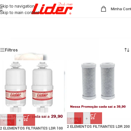
Skip to navigation
Minha Con
Skip to main content
Filtros
Categories
Início
/
Filtros
Mostrando todos os 6 resultados
Filtros
-
+
-
+
-33%
-65%
2 ELEMENTOS FILTRANTES LDR 200
2 ELEMENTOS FILTRANTES LDR 100