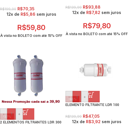
R$
93,88
R$
139,99
R$
70,35
R$
199,00
12x de
R$
7,82
sem juros
12x de
R$
5,86
sem juros
R$
79,80
R$
59,80
À vista no BOLETO com até
15% OFF
À vista no BOLETO com até
15% OFF
-
+
-66%
ELEMENTO FILTRANTE LDR 100
-
+
R$
47,05
R$
139,99
-37%
12x de
R$
3,92
sem juros
2 ELEMENTOS FILTRANTES LDR 300