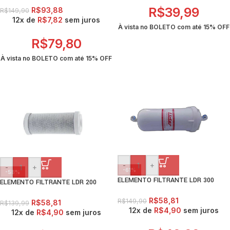
R$
39,99
R$
93,88
R$
149,90
12x de
R$
7,82
sem juros
À vista no BOLETO com até
15% OFF
R$
79,80
À vista no BOLETO com até
15% OFF
-
+
-
+
-61%
-58%
ELEMENTO FILTRANTE LDR 300
ELEMENTO FILTRANTE LDR 200
R$
58,81
R$
149,90
R$
58,81
R$
139,99
12x de
R$
4,90
sem juros
12x de
R$
4,90
sem juros