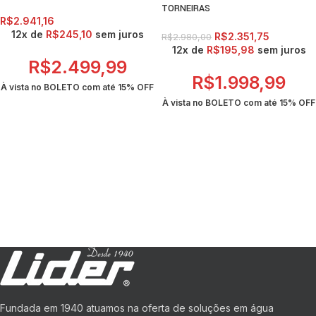
TORNEIRAS
R$
2.941,16
12x de
R$
245,10
sem juros
R$
2.351,75
R$
2.980,00
12x de
R$
195,98
sem juros
R$
2.499,99
R$
1.998,99
À vista no BOLETO com até
15% OFF
À vista no BOLETO com até
15% OFF
Fundada em 1940 atuamos na oferta de soluções em água