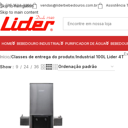
(31) 3524-3200
vendas@liderbebedouros.com.br
Assistência 
Skip to navigation
Skip to main content
HOME
BEBEDOURO INDUSTRIAL
PURIFICADOR DE ÁGUA
BEBEDOU
Ex
Início
/
Classes de entrega do produto
/
Industrial 100L Lider 4T
Show
9
24
36