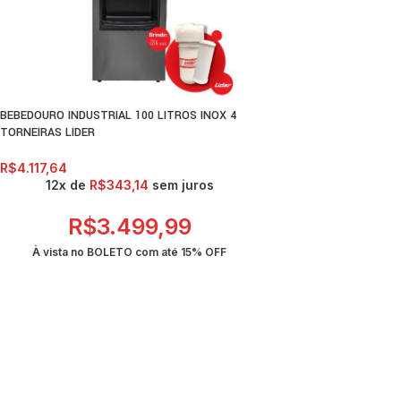
BEBEDOURO INDUSTRIAL 100 LITROS INOX 4
TORNEIRAS LIDER
R$
4.117,64
12x de
R$
343,14
sem juros
R$
3.499,99
À vista no BOLETO com até
15% OFF