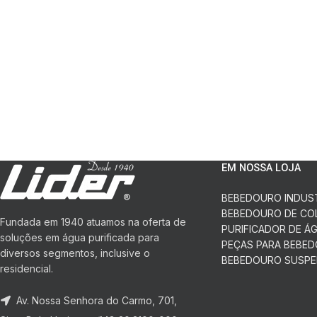
EM NOSSA LOJA
BEBEDOURO INDUS
BEBEDOURO DE CO
Fundada em 1940 atuamos na oferta de
PURIFICADOR DE Á
soluções em água purificada para
PEÇAS PARA BEBE
diversos segmentos, inclusive o
BEBEDOURO SUSP
residencial.
Av. Nossa Senhora do Carmo, 701,