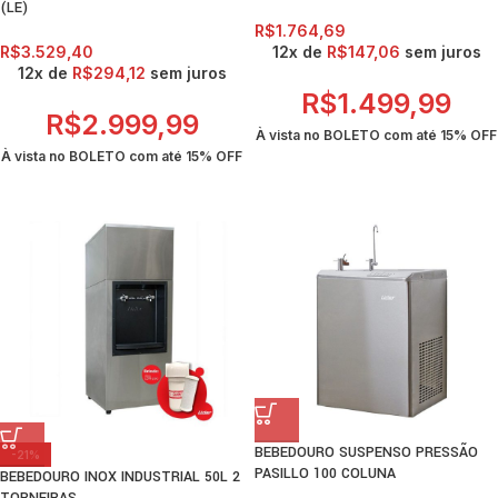
(LE)
R$
1.764,69
R$
3.529,40
12x de
R$
147,06
sem juros
12x de
R$
294,12
sem juros
R$
1.499,99
R$
2.999,99
À vista no BOLETO com até
15% OFF
À vista no BOLETO com até
15% OFF
BEBEDOURO SUSPENSO PRESSÃO
-21%
PASILLO 100 COLUNA
BEBEDOURO INOX INDUSTRIAL 50L 2