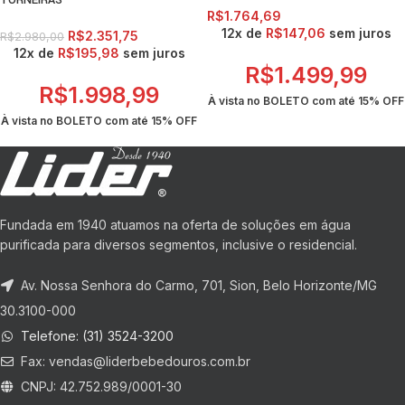
TORNEIRAS
R$
1.764,69
12x de
R$
147,06
sem juros
R$
2.351,75
R$
2.980,00
12x de
R$
195,98
sem juros
R$
1.499,99
R$
1.998,99
À vista no BOLETO com até
15% OFF
À vista no BOLETO com até
15% OFF
Fundada em 1940 atuamos na oferta de soluções em água
purificada para diversos segmentos, inclusive o residencial.
Av. Nossa Senhora do Carmo, 701, Sion, Belo Horizonte/MG
30.3100-000
Telefone: (31) 3524-3200
Fax:
vendas@liderbebedouros.com.br
CNPJ: 42.752.989/0001-30