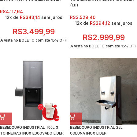
(LD)
R$
4.117,64
12x de
R$
343,14
sem juros
R$
3.529,40
12x de
R$
294,12
sem juros
R$
3.499,99
R$
2.999,99
À vista no BOLETO com até
15% OFF
À vista no BOLETO com até
15% OFF
BEBEDOURO INDUSTRIAL 100L 3
BEBEDOURO INDUSTRIAL 25L
TORNEIRAS INOX ESCOVADO LIDER
COLUNA INOX LIDER