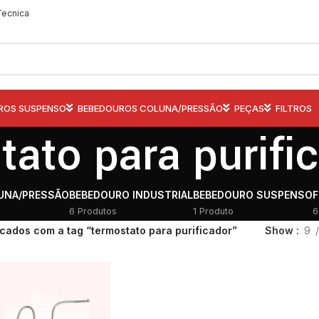
Tecnica
ROS SUSPENSO
BEBEDOUROS COLUNA/PRESSÃO
PEÇAS
FILTROS
tato para purifi
UNA/PRESSÃO
BEBEDOURO INDUSTRIAL
BEBEDOURO SUSPENSO
F
6 Produtos
1 Produto
6
cados com a tag “termostato para purificador”
Show
9