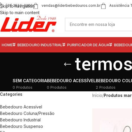
(31) 3524-3200
vendas@liderbebedouros.com.br
Assistência 
Skip to navigation
Skip to main content
HOME
BEBEDOURO INDUSTRIAL
PURIFICADOR DE ÁGUA
BEBEDOU
termos
SEM CATEGORIA
BEBEDOURO ACESSÍVEL
BEBEDOURO COL
0 Produtos
0 Produtos
2 Produtos
Categories
Início
/
Produtos mar
Bebedouro Acessível
Bebedouro Coluna/Pressão
Bebedouro Industrial
Bebedouro Suspenso