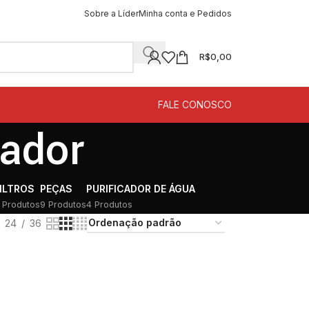
Sobre a Líder
Minha conta e Pedidos
R$
0,00
FALE CONOSCO
cador
ILTROS
PEÇAS
PURIFICADOR DE ÁGUA
 Produtos
9 Produtos
4 Produtos
24
36