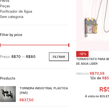
Filtros
Peças
Purificador de Água
Sem categoria
Filter by price
-12%
Preço:
R$70
—
R$80
FILTRAR
TERMOSTATO PARA BE
DE ÁGUA LIDER
R$
70,58
R$
80,00
12x de
R$
5
Products
R$
TORNEIRA INDUSTRIAL PLASTICA
(PAR)
À vista no BOL
R$
37,50