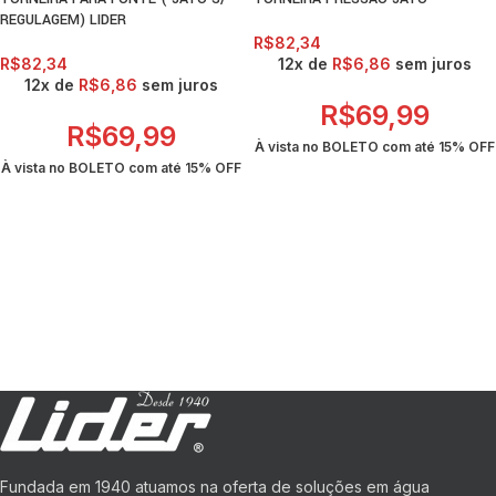
REGULAGEM) LIDER
R$
82,34
R$
82,34
12x de
R$
6,86
sem juros
12x de
R$
6,86
sem juros
R$
69,99
R$
69,99
À vista no BOLETO com até
15% OFF
À vista no BOLETO com até
15% OFF
Fundada em 1940 atuamos na oferta de soluções em água